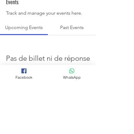
Events
Track and manage your events here.
Upcoming Events
Past Events
Pas de billet ni de réponse
pour le moment
Facebook
WhatsApp
See other events
Termes et conditions
Politique de confidentialité